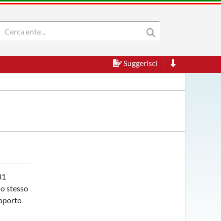
Suggerisci
31
lo stesso
apporto