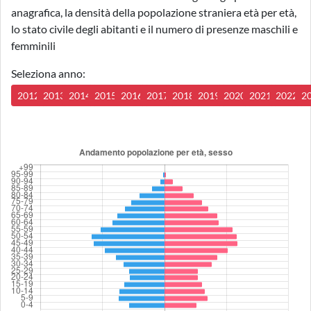
anagrafica, la densità della popolazione straniera età per età,
lo stato civile degli abitanti e il numero di presenze maschili e
femminili
Seleziona anno:
2012
2013
2014
2015
2016
2017
2018
2019
2020
2021
2022
2