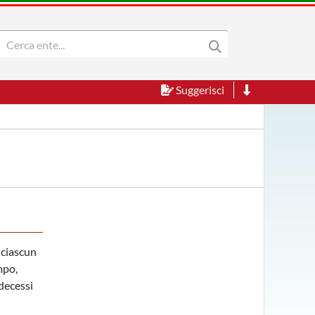
Suggerisci
i ciascun
mpo,
-decessi