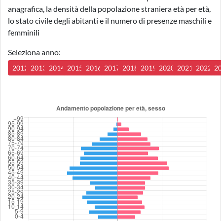
anagrafica, la densità della popolazione straniera età per età,
lo stato civile degli abitanti e il numero di presenze maschili e
femminili
Seleziona anno:
2012
2013
2014
2015
2016
2017
2018
2019
2020
2021
2022
2