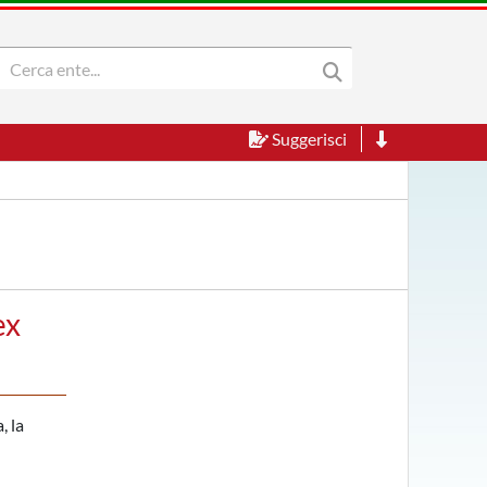
Suggerisci
ex
, la