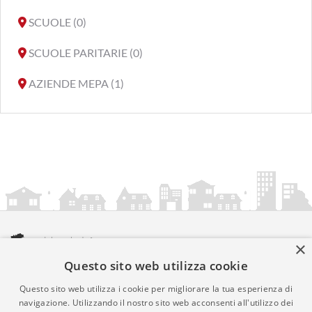
SCUOLE (0)
SCUOLE PARITARIE (0)
AZIENDE MEPA (1)
×
Questo sito web utilizza cookie
amministrazionicomunali.it è una iniziativa di
artemedia.it
© Copyright MMXXIV - P.IVA 05400000724
Questo sito web utilizza i cookie per migliorare la tua esperienza di
Informazioni sul servizio
|
Informativa Privacy
|
Informativa
navigazione. Utilizzando il nostro sito web acconsenti all'utilizzo dei