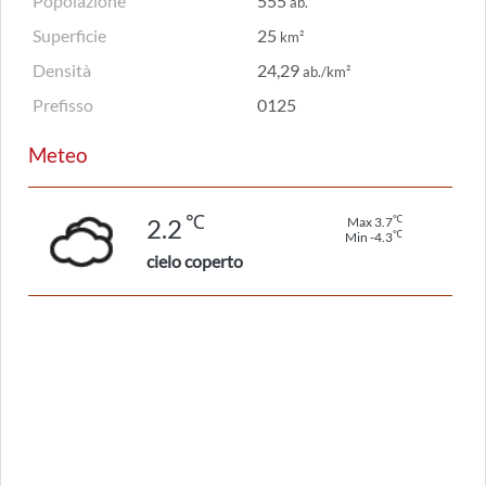
Popolazione
555
ab.
Superficie
25
km²
Densità
24,29
ab./km²
Prefisso
0125
Meteo
℃
℃
2.2
Max 3.7
℃
Min -4.3
cielo coperto