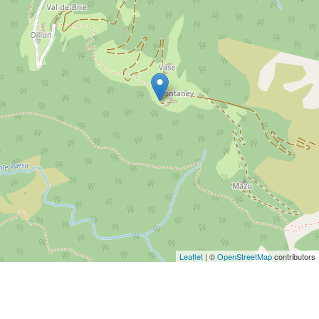
Leaflet
| ©
OpenStreetMap
contributors