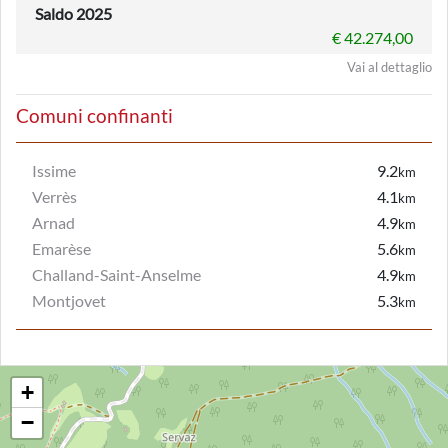
Saldo 2025
€ 42.274,00
Vai al dettaglio
Comuni confinanti
Issime
9.2
km
Verrès
4.1
km
Arnad
4.9
km
Emarèse
5.6
km
Challand-Saint-Anselme
4.9
km
Montjovet
5.3
km
+
−