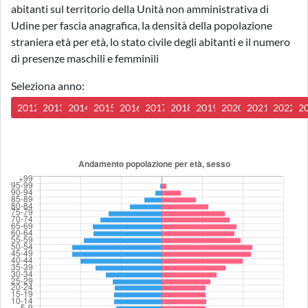
abitanti sul territorio della Unità non amministrativa di
Udine per fascia anagrafica, la densità della popolazione
straniera età per età, lo stato civile degli abitanti e il numero
di presenze maschili e femminili
Seleziona anno:
2012
2013
2014
2015
2016
2017
2018
2019
2020
2021
2022
2