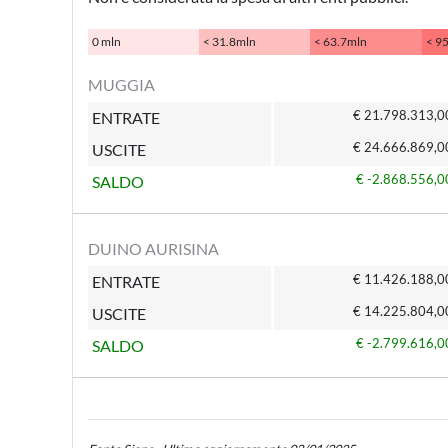
0 mln
< 31.8mln
< 63.7mln
< 9
MUGGIA
€ 21.798.313,0
ENTRATE
€ 24.666.869,0
USCITE
€ -2.868.556,0
SALDO
DUINO AURISINA
€ 11.426.188,0
ENTRATE
€ 14.225.804,0
USCITE
€ -2.799.616,0
SALDO