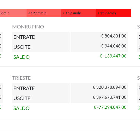
5.6mln
< 127.5mln
< 159.4mln
< 159.4mln
MONRUPINO
S
0
€ 804.601,00
ENTRATE
0
€ 944.048,00
USCITE
0
€ -139.447,00
SALDO
TRIESTE
0
€ 320.378.894,00
ENTRATE
0
€ 397.673.741,00
USCITE
0
€ -77.294.847,00
SALDO