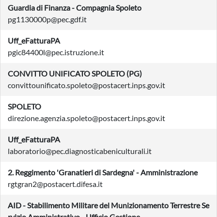
Guardia di Finanza - Compagnia Spoleto
pg1130000p@pec.gdf.it
Uff_eFatturaPA
pgic84400l@pec.istruzione.it
CONVITTO UNIFICATO SPOLETO (PG)
convittounificato.spoleto@postacert.inps.gov.it
SPOLETO
direzione.agenzia.spoleto@postacert.inps.gov.it
Uff_eFatturaPA
laboratorio@pec.diagnosticabeniculturali.it
2. Reggimento 'Granatieri di Sardegna' - Amministrazione
rgtgran2@postacert.difesa.it
AID - Stabilimento Militare del Munizionamento Terrestre Se
rvizio Amministrativo - Ufficio Gestione