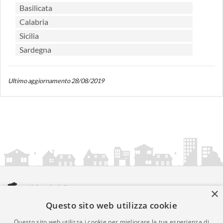
Basilicata
Calabria
Sicilia
Sardegna
Ultimo aggiornamento 28/08/2019
×
Questo sito web utilizza cookie
amministrazionicomunali.it è una iniziativa di
artemedia.it
© Copyright MMXXIV - P.IVA 05400000724
Questo sito web utilizza i cookie per migliorare la tua esperienza di