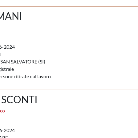
MANI
6-2024
4
SAN SALVATORE (SI)
istrale
rsone ritirate dal lavoro
ISCONTI
aco
6-2024
ARE