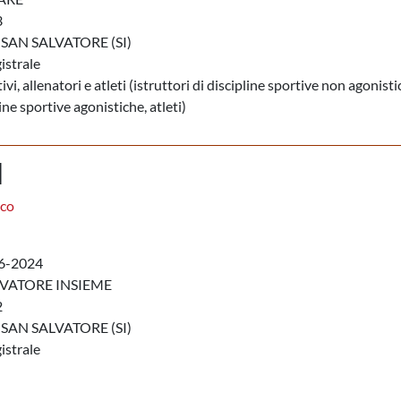
3
SAN SALVATORE (SI)
istrale
ivi, allenatori e atleti (istruttori di discipline sportive non agonisti
line sportive agonistiche, atleti)
I
aco
6-2024
VATORE INSIEME
2
SAN SALVATORE (SI)
istrale