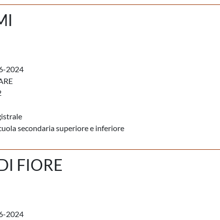
MI
6-2024
ARE
2
istrale
cuola secondaria superiore e inferiore
I FIORE
6-2024