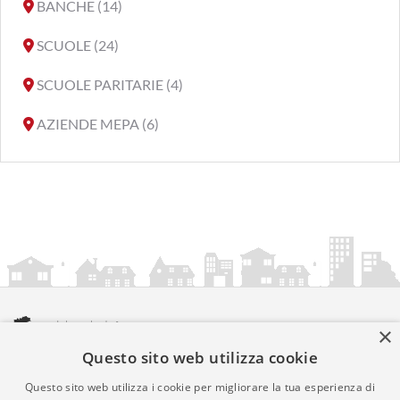
BANCHE (14)
SCUOLE (24)
SCUOLE PARITARIE (4)
AZIENDE MEPA (6)
×
Questo sito web utilizza cookie
amministrazionicomunali.it è una iniziativa di
artemedia.it
© Copyright MMXXIV - P.IVA 05400000724
Questo sito web utilizza i cookie per migliorare la tua esperienza di