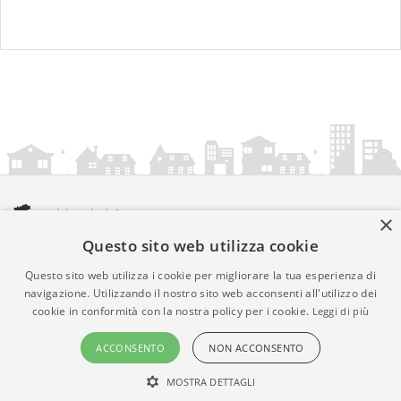
×
Questo sito web utilizza cookie
amministrazionicomunali.it è una iniziativa di
artemedia.it
© Copyright MMXXIV - P.IVA 05400000724
Questo sito web utilizza i cookie per migliorare la tua esperienza di
Informazioni sul servizio
|
Informativa Privacy
|
Informativa
navigazione. Utilizzando il nostro sito web acconsenti all'utilizzo dei
cookie in conformità con la nostra policy per i cookie.
Leggi di più
Cookies
• Time 0.0133
ACCONSENTO
NON ACCONSENTO
MOSTRA DETTAGLI