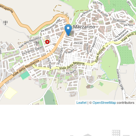
Leaflet
| ©
OpenStreetMap
contributors