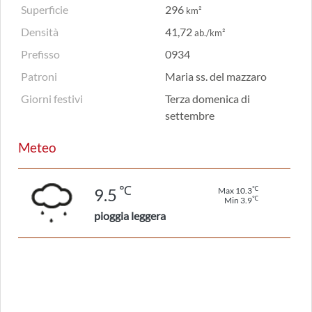
Superficie
296
km²
Densità
41,72
ab./km²
Prefisso
0934
Patroni
Maria ss. del mazzaro
Giorni festivi
Terza domenica di
settembre
Meteo
℃
℃
9.5
Max 10.3
℃
Min 3.9
pioggia leggera