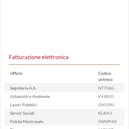
Fatturazione elettronica
Ufficio
Codice
univoco
Segreteria A.A.
NT7U6G
Urbanistica-Ambiente
K4JBGO
Lavori Pubblici
GM1S9U
Servizi Sociali
KL4IA3
Polizia Municipale
5WHPHO