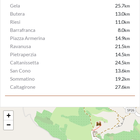
Gela
25.7
km
Butera
13.0
km
Riesi
11.0
km
Barrafranca
8.0
km
Piazza Armerina
14.9
km
Ravanusa
21.5
km
Pietraperzia
14.5
km
Caltanissetta
24.5
km
San Cono
13.6
km
Sommatino
19.2
km
Caltagirone
27.6
km
+
−