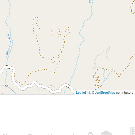
Leaflet
| ©
OpenStreetMap
contributors