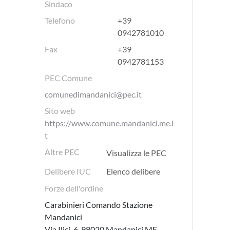
Sindaco
Telefono
+39
0942781010
Fax
+39
0942781153
PEC Comune
comunedimandanici@pec.it
Sito web
https://www.comune.mandanici.me.i
t
Altre PEC
Visualizza le PEC
Delibere IUC
Elenco delibere
Forze dell'ordine
Carabinieri Comando Stazione
Mandanici
Via Ilici, 6, 98020 Mandanici ME