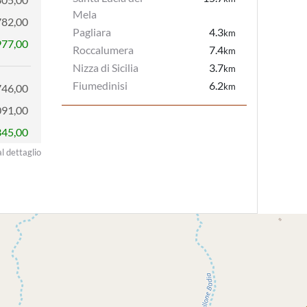
Mela
782,00
Pagliara
4.3
km
977,00
Roccalumera
7.4
km
Nizza di Sicilia
3.7
km
Fiumedinisi
6.2
km
746,00
091,00
345,00
al dettaglio