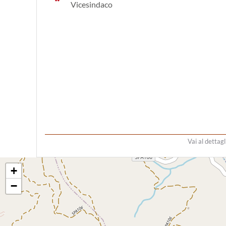
Vicesindaco
Vai al dettagl
+
−