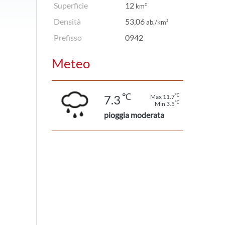
Superficie
12
km²
Densità
53,06
ab./km²
Prefisso
0942
Meteo
℃
℃
7.3
Max 11.7
℃
Min 3.5
pioggia moderata