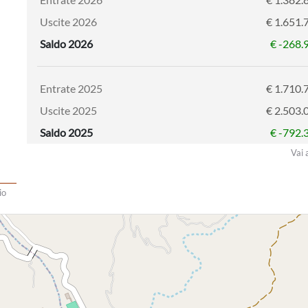
Uscite 2026
€ 1.651.
Saldo 2026
€ -268.
Entrate 2025
€ 1.710.
Uscite 2025
€ 2.503.
Saldo 2025
€ -792.
Vai 
io