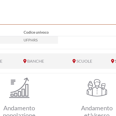
Codice univoco
UFPHRS
E
BANCHE
SCUOLE
Andamento
Andamento
popolazione
età/sesso