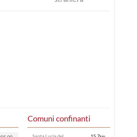
Comuni confinanti
Santa Lucia del
15.7
805,00
km