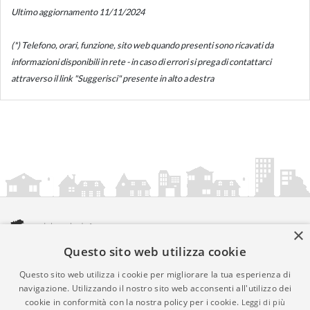
Ultimo aggiornamento 11/11/2024
(*) Telefono, orari, funzione, sito web quando presenti sono ricavati da
informazioni disponibili in rete - in caso di errori si prega di contattarci
attraverso il link "Suggerisci" presente in alto a destra
×
Questo sito web utilizza cookie
amministrazionicomunali.it è una iniziativa di
artemedia.it
© Copyright MMXXIV - P.IVA 05400000724
Questo sito web utilizza i cookie per migliorare la tua esperienza di
Informazioni sul servizio
|
Informativa Privacy
|
Informativa
navigazione. Utilizzando il nostro sito web acconsenti all'utilizzo dei
cookie in conformità con la nostra policy per i cookie.
Leggi di più
Cookies
• Time 0.01