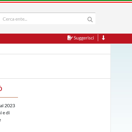
Suggerisci
ò
 al 2023
i e di
e