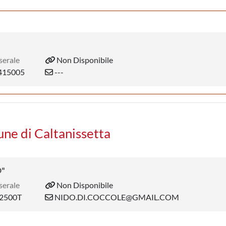
serale
Non Disponibile
15005
---
une di Caltanissetta
O"
serale
Non Disponibile
2500T
NIDO.DI.COCCOLE@GMAIL.COM