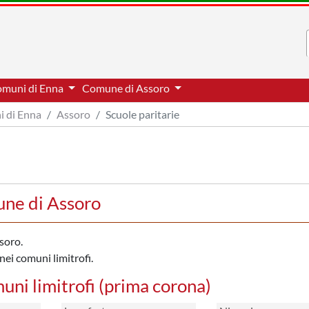
comuni di Enna
Comune di Assoro
i di Enna
Assoro
Scuole paritarie
une di Assoro
soro.
nei comuni limitrofi.
muni limitrofi (prima corona)