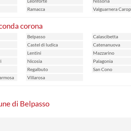
Leonforte
Nissoria
Ramacca
Valguarnera Caro
econda corona
Belpasso
Calascibetta
Castel di Iudica
Catenanuova
Lentini
Mazzarino
i
Nicosia
Palagonia
Regalbuto
San Cono
larmosa
Villarosa
une di Belpasso