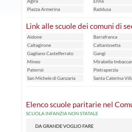
Agira
Enna
Piazza Armerina
Raddusa
Link alle scuole dei comuni di s
Aidone
Barrafranca
Caltagirone
Caltanissetta
Gagliano Castelferrato
Gangi
Mineo
Mirabella Imbaccar
Paternò
Pietraperzia
San Michele di Ganzaria
Santa Caterina Vil
Elenco scuole paritarie nel Com
SCUOLA INFANZIA NON STATALE
DA GRANDE VOGLIO FARE