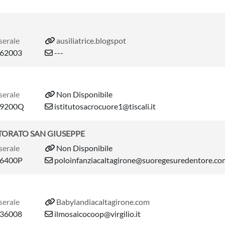
serale
ausiliatrice.blogspot
62003
---
serale
Non Disponibile
9200Q
istitutosacrocuore1@tiscali.it
TTORATO SAN GIUSEPPE
serale
Non Disponibile
6400P
poloinfanziacaltagirone@suoregesuredentore.co
serale
Babylandiacaltagirone.com
36008
ilmosaicocoop@virgilio.it