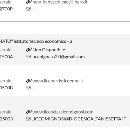
serale
new-babyscollege@libero.it
2700P
---
ATO" istituto tecnico economico - a
serale
Non Disponibile
T500A
lucapignato3.0@gmail.com
serale
www.liceoartisticoenna.it
0500B
---
serale
www.liceoclassicomignosi.com
25003
LICEOMIGNOSI@DIOCESICALTANISSETTA.IT