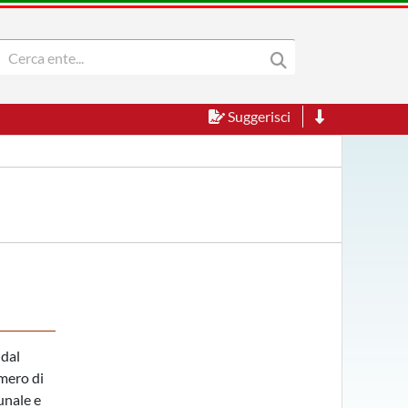
Suggerisci
a
 dal
umero di
unale e