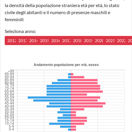
la densità della popolazione straniera età per età, lo stato
civile degli abitanti e il numero di presenze maschili e
femminili
Seleziona anno:
2012
2013
2014
2015
2016
2017
2018
2019
2020
2021
2022
2