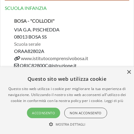
SCUOLA INFANZIA
BOSA - "COLLODI"
VIA G.A. PISCHEDDA
08013 BOSA SS
Scuola serale
ORAA82802A
www.istitutocomprensivobosa.it
ORIC82800C@istruzione.it
×
Questo sito web utilizza cookie
BOSA - "RODARI"
Questo sito web utilizza i cookie per migliorare la tua esperienza di
PIAZZA ANGIOY
navigazione. Utilizzando il nostro sito web acconsenti all'utilizzo dei
08013 BOSA SS
cookie in conformità con la nostra policy per i cookie.
Leggi di più
Scuola serale
ORAA82803B
ACCONSENTO
NON ACCONSENTO
www.istitutocomprensivobosa.it
MOSTRA DETTAGLI
ORIC82800C@istruzione.it