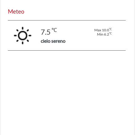
Meteo
℃
℃
7.5
Max 10.0
℃
Min 6.2
cielo sereno