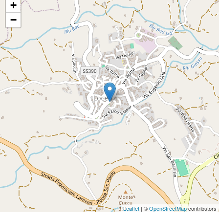
+
−
Leaflet
| ©
OpenStreetMap
contributors