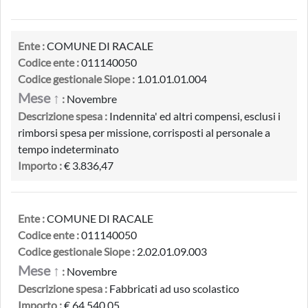
Ente :
COMUNE DI RACALE
Codice ente :
011140050
Codice gestionale Siope :
1.01.01.01.004
Mese ↑
:
Novembre
Descrizione spesa :
Indennita' ed altri compensi, esclusi i
rimborsi spesa per missione, corrisposti al personale a
tempo indeterminato
Importo :
€ 3.836,47
Ente :
COMUNE DI RACALE
Codice ente :
011140050
Codice gestionale Siope :
2.02.01.09.003
Mese ↑
:
Novembre
Descrizione spesa :
Fabbricati ad uso scolastico
Importo :
€ 64.540,05