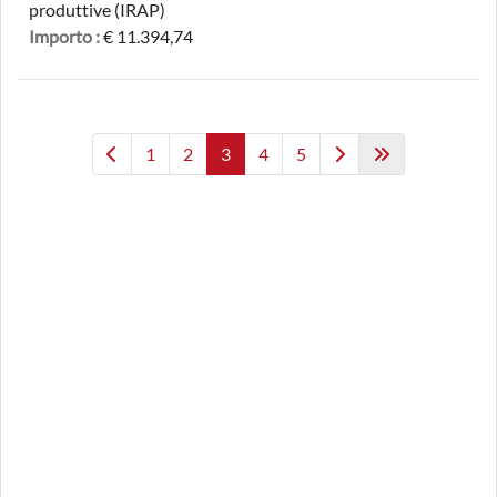
produttive (IRAP)
Importo :
€ 11.394,74
1
2
3
4
5