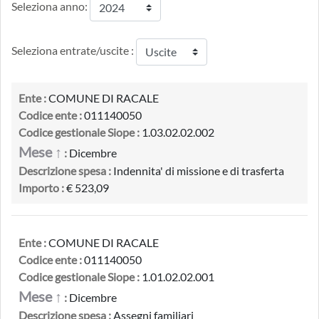
Seleziona anno:
Seleziona entrate/uscite :
Ente :
COMUNE DI RACALE
Codice ente :
011140050
Codice gestionale Siope :
1.03.02.02.002
Mese ↑
:
Dicembre
Descrizione spesa :
Indennita' di missione e di trasferta
Importo :
€ 523,09
Ente :
COMUNE DI RACALE
Codice ente :
011140050
Codice gestionale Siope :
1.01.02.02.001
Mese ↑
:
Dicembre
Descrizione spesa :
Assegni familiari