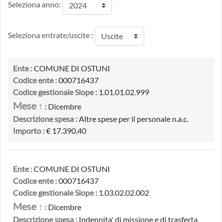
Seleziona anno:
Seleziona entrate/uscite :
Ente :
COMUNE DI OSTUNI
Codice ente :
000716437
Codice gestionale Siope :
1.01.01.02.999
Mese ↑
:
Dicembre
Descrizione spesa :
Altre spese per il personale n.a.c.
Importo :
€ 17.390,40
Ente :
COMUNE DI OSTUNI
Codice ente :
000716437
Codice gestionale Siope :
1.03.02.02.002
Mese ↑
:
Dicembre
Descrizione spesa :
Indennita' di missione e di trasferta