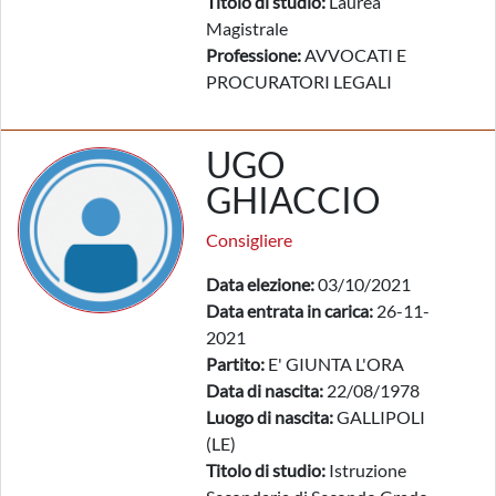
Titolo di studio:
Laurea
Magistrale
Professione:
AVVOCATI E
PROCURATORI LEGALI
UGO
GHIACCIO
Consigliere
Data elezione:
03/10/2021
Data entrata in carica:
26-11-
2021
Partito:
E' GIUNTA L'ORA
Data di nascita:
22/08/1978
Luogo di nascita:
GALLIPOLI
(LE)
Titolo di studio:
Istruzione