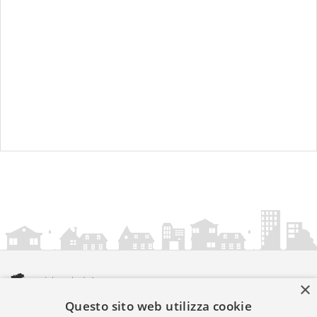
×
Questo sito web utilizza cookie
amministrazionicomunali.it è una iniziativa di
artemedia.it