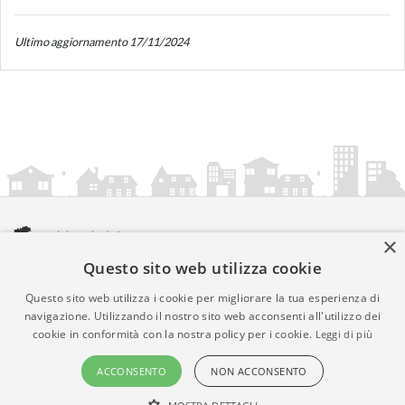
Ultimo aggiornamento 17/11/2024
×
Questo sito web utilizza cookie
amministrazionicomunali.it è una iniziativa di
artemedia.it
© Copyright MMXXIV - P.IVA 05400000724
Questo sito web utilizza i cookie per migliorare la tua esperienza di
Informazioni sul servizio
|
Informativa Privacy
|
Informativa
navigazione. Utilizzando il nostro sito web acconsenti all'utilizzo dei
cookie in conformità con la nostra policy per i cookie.
Leggi di più
Cookies
• Time 0.0065
ACCONSENTO
NON ACCONSENTO