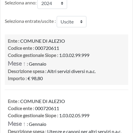
Seleziona anno:
Seleziona entrate/uscite :
Ente :
COMUNE DI ALEZIO
Codice ente :
000720611
Codice gestionale Siope :
1.03.02.99.999
Mese ↑
:
Gennaio
Descrizione spesa :
Altri servizi diversi n.a.c.
Importo :
€ 98,80
Ente :
COMUNE DI ALEZIO
Codice ente :
000720611
Codice gestionale Siope :
1.03.02.05.999
Mese ↑
:
Gennaio
Descrizione spesa :
Utenze e canoni per altri servizi n.a.c.