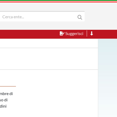
Suggerisci
embre di
so di
dini