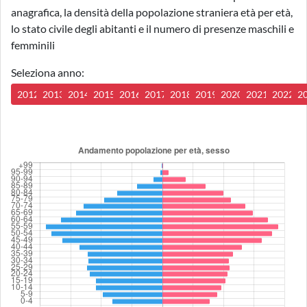
anagrafica, la densità della popolazione straniera età per età,
lo stato civile degli abitanti e il numero di presenze maschili e
femminili
Seleziona anno:
2012
2013
2014
2015
2016
2017
2018
2019
2020
2021
2022
2