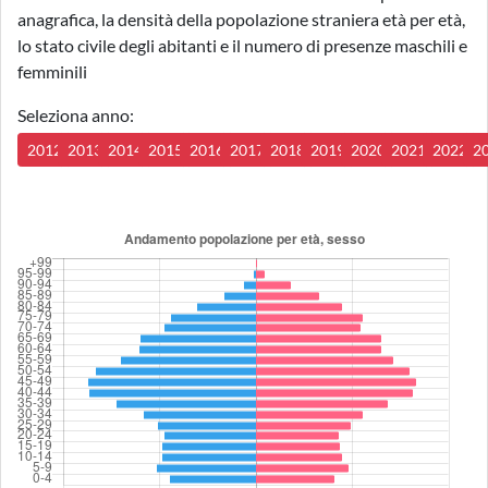
anagrafica, la densità della popolazione straniera età per età,
lo stato civile degli abitanti e il numero di presenze maschili e
femminili
Seleziona anno:
2012
2013
2014
2015
2016
2017
2018
2019
2020
2021
2022
2