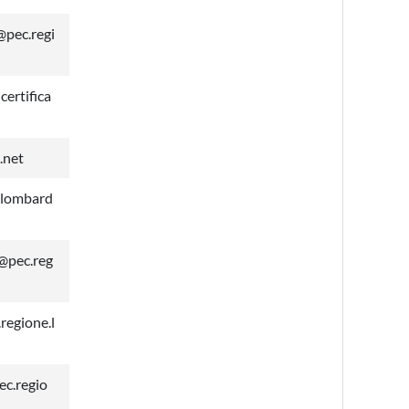
pec.regi
ertifica
.net
.lombard
@pec.reg
regione.l
c.regio