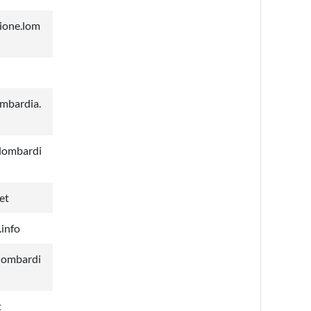
ione.lom
mbardia.
lombardi
et
info
lombardi
t