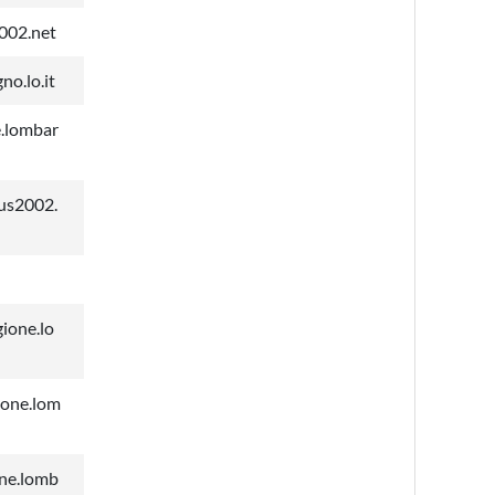
002.net
o.lo.it
.lombar
us2002.
ione.lo
ione.lom
one.lomb