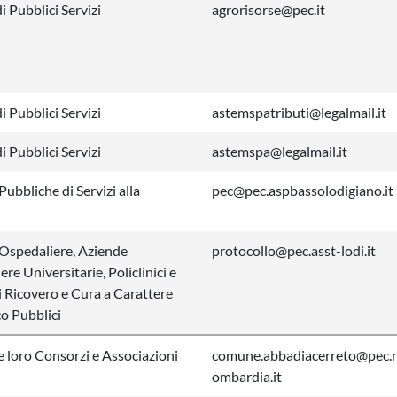
i Pubblici Servizi
agrorisorse@pec.it
i Pubblici Servizi
astemspatributi@legalmail.it
i Pubblici Servizi
astemspa@legalmail.it
ubbliche di Servizi alla
pec@pec.aspbassolodigiano.it
Ospedaliere, Aziende
protocollo@pec.asst-lodi.it
re Universitarie, Policlinici e
di Ricovero e Cura a Carattere
co Pubblici
 loro Consorzi e Associazioni
comune.abbadiacerreto@pec.r
ombardia.it