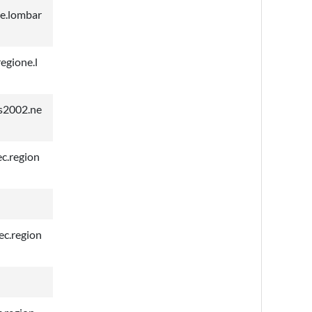
e.lombar
egione.l
us2002.ne
c.region
ec.region