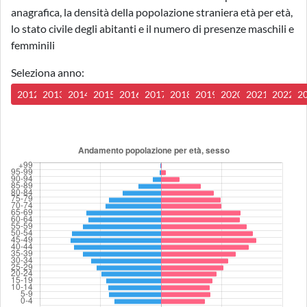
anagrafica, la densità della popolazione straniera età per età,
lo stato civile degli abitanti e il numero di presenze maschili e
femminili
Seleziona anno:
2012
2013
2014
2015
2016
2017
2018
2019
2020
2021
2022
2