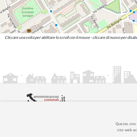
Cliccare una volta per abilitare lo scroll con il mouse - cliccare di nuovo per disabi
amministrazionicomunali.it è una iniziativa di
artemed
© Copyright MMXXIV - P.IVA 05400000724
Informazioni sul servizio
|
Informativa Privacy
|
Infor
Questo sito 
sito web ac