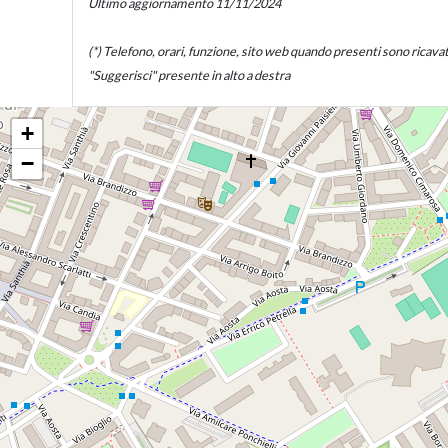
Ultimo aggiornamento 11/11/2024
(*) Telefono, orari, funzione, sito web quando presenti sono ricavati d
"Suggerisci" presente in alto a destra
+
−