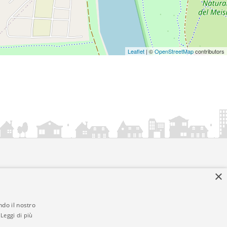
Leaflet
| ©
OpenStreetMap
contributors
×
ndo il nostro
Leggi di più