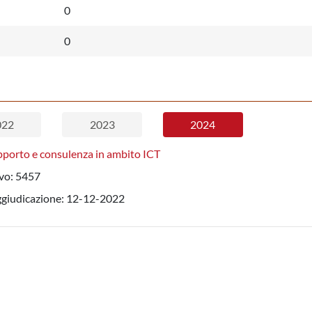
0
0
022
2023
2024
pporto e consulenza in ambito ICT
vo:
5457
ggiudicazione:
12-12-2022