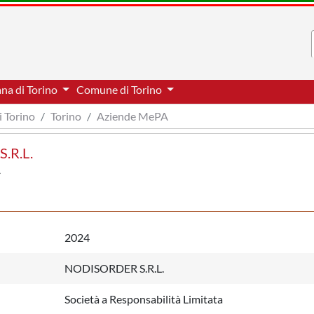
ana di Torino
Comune di Torino
i Torino
Torino
Aziende MePA
.R.L.
2024
NODISORDER S.R.L.
Società a Responsabilità Limitata