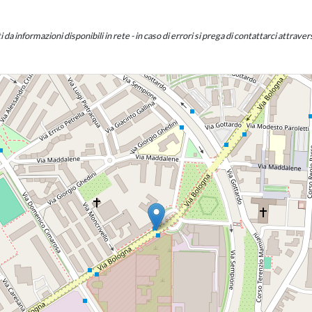
a informazioni disponibili in rete - in caso di errori si prega di contattarci attraverso