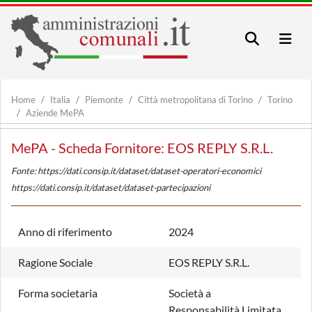
Home
Italia
Piemonte
Città metropolitana di Torino
Torino
Aziende MePA
MePA - Scheda Fornitore: EOS REPLY S.R.L.
Fonte: https://dati.consip.it/dataset/dataset-operatori-economici
https://dati.consip.it/dataset/dataset-partecipazioni
Anno di riferimento
2024
Ragione Sociale
EOS REPLY S.R.L.
Forma societaria
Società a
Responsabilità Limitata