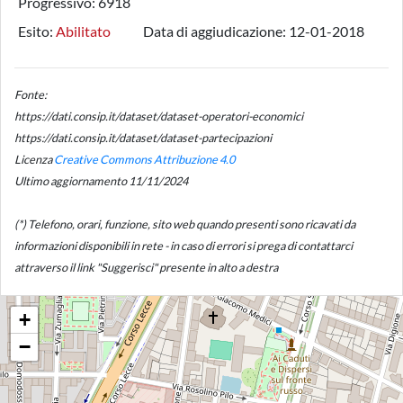
Progressivo:
6918
Esito:
Abilitato
Data di aggiudicazione:
12-01-2018
Fonte:
https://dati.consip.it/dataset/dataset-operatori-economici
https://dati.consip.it/dataset/dataset-partecipazioni
Licenza
Creative Commons Attribuzione 4.0
Ultimo aggiornamento 11/11/2024
(*) Telefono, orari, funzione, sito web quando presenti sono ricavati da
informazioni disponibili in rete - in caso di errori si prega di contattarci
attraverso il link "Suggerisci" presente in alto a destra
+
−