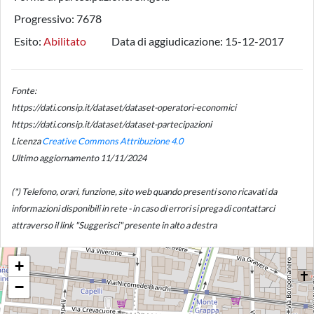
Progressivo:
7678
Esito:
Abilitato
Data di aggiudicazione:
15-12-2017
Fonte:
https://dati.consip.it/dataset/dataset-operatori-economici
https://dati.consip.it/dataset/dataset-partecipazioni
Licenza
Creative Commons Attribuzione 4.0
Ultimo aggiornamento 11/11/2024
(*) Telefono, orari, funzione, sito web quando presenti sono ricavati da
informazioni disponibili in rete - in caso di errori si prega di contattarci
attraverso il link "Suggerisci" presente in alto a destra
+
−