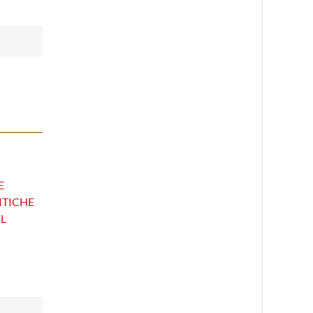
E
ITICHE
AL