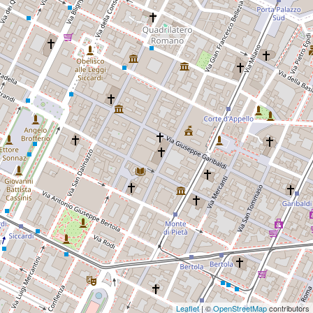
Leaflet
| ©
OpenStreetMap
contributors