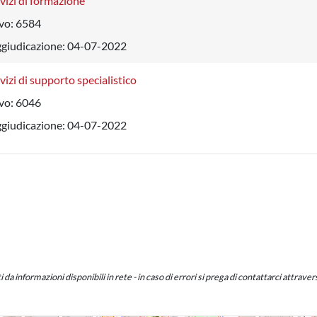
vizi di formazione
vo:
6584
ggiudicazione:
04-07-2022
vizi di supporto specialistico
vo:
6046
ggiudicazione:
04-07-2022
a informazioni disponibili in rete - in caso di errori si prega di contattarci attraverso