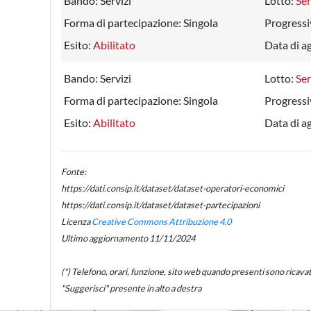
Bando:
Servizi
Lotto:
Ser
Forma di partecipazione:
Singola
Progressi
Esito:
Abilitato
Data di a
Bando:
Servizi
Lotto:
Ser
Forma di partecipazione:
Singola
Progressi
Esito:
Abilitato
Data di a
Fonte:
https://dati.consip.it/dataset/dataset-operatori-economici
https://dati.consip.it/dataset/dataset-partecipazioni
Licenza
Creative Commons Attribuzione 4.0
Ultimo aggiornamento 11/11/2024
(*) Telefono, orari, funzione, sito web quando presenti sono ricavati d
"Suggerisci" presente in alto a destra