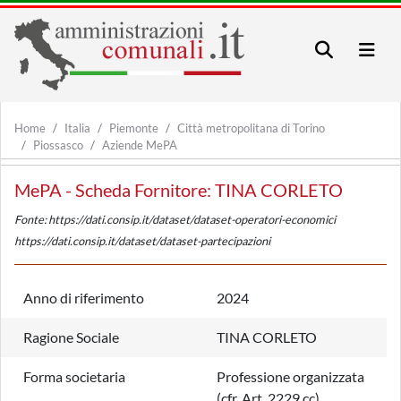
Home
Italia
Piemonte
Città metropolitana di Torino
Piossasco
Aziende MePA
MePA - Scheda Fornitore: TINA CORLETO
Fonte: https://dati.consip.it/dataset/dataset-operatori-economici
https://dati.consip.it/dataset/dataset-partecipazioni
Anno di riferimento
2024
Ragione Sociale
TINA CORLETO
Forma societaria
Professione organizzata
(cfr. Art. 2229 cc)