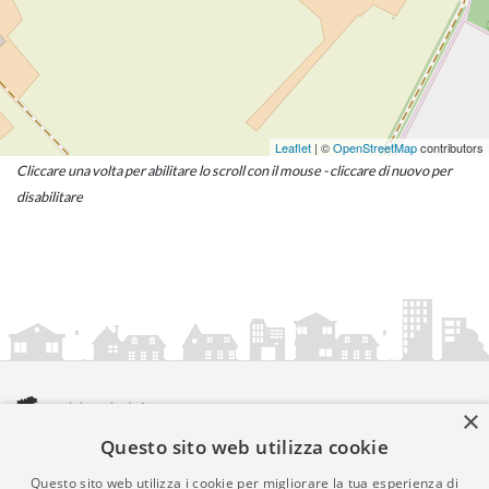
Leaflet
| ©
OpenStreetMap
contributors
Cliccare una volta per abilitare lo scroll con il mouse - cliccare di nuovo per
disabilitare
×
Questo sito web utilizza cookie
amministrazionicomunali.it è una iniziativa di
artemedia.it
© Copyright MMXXIV - P.IVA 05400000724
Questo sito web utilizza i cookie per migliorare la tua esperienza di