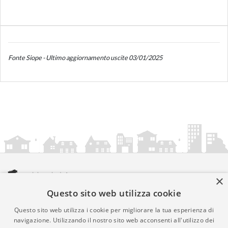
Fonte Siope - Ultimo aggiornamento uscite 03/01/2025
×
Questo sito web utilizza cookie
amministrazionicomunali.it è una iniziativa di
artemedia.it
© Copyright MMXXIV - P.IVA 05400000724
Questo sito web utilizza i cookie per migliorare la tua esperienza di
Informazioni sul servizio
|
Informativa Privacy
|
Informativa
navigazione. Utilizzando il nostro sito web acconsenti all'utilizzo dei