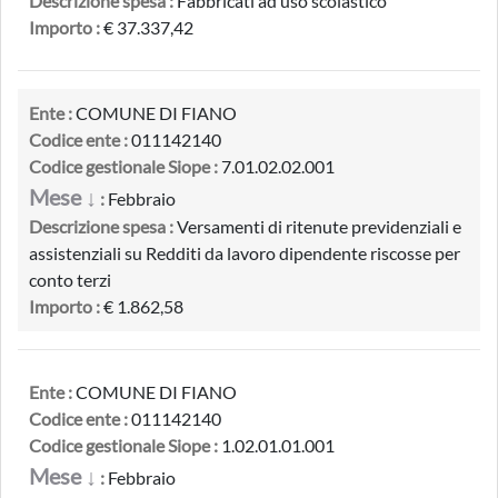
Descrizione spesa :
Fabbricati ad uso scolastico
Importo :
€ 37.337,42
Ente :
COMUNE DI FIANO
Codice ente :
011142140
Codice gestionale Siope :
7.01.02.02.001
Mese ↓
:
Febbraio
Descrizione spesa :
Versamenti di ritenute previdenziali e
assistenziali su Redditi da lavoro dipendente riscosse per
conto terzi
Importo :
€ 1.862,58
Ente :
COMUNE DI FIANO
Codice ente :
011142140
Codice gestionale Siope :
1.02.01.01.001
Mese ↓
:
Febbraio