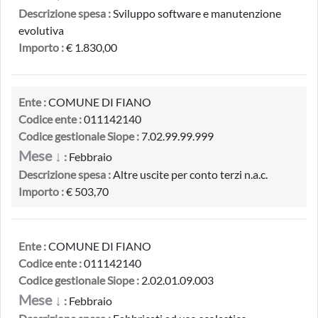
Descrizione spesa :
Sviluppo software e manutenzione
evolutiva
Importo :
€ 1.830,00
Ente :
COMUNE DI FIANO
Codice ente :
011142140
Codice gestionale Siope :
7.02.99.99.999
Mese ↓
:
Febbraio
Descrizione spesa :
Altre uscite per conto terzi n.a.c.
Importo :
€ 503,70
Ente :
COMUNE DI FIANO
Codice ente :
011142140
Codice gestionale Siope :
2.02.01.09.003
Mese ↓
:
Febbraio