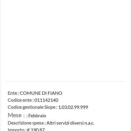
Ente :
COMUNE DI FIANO
Codice ente :
011142140
Codice gestionale Siope :
1.03.02.99.999
Mese ↓
:
Febbraio
Descrizione spesa :
Altri servizi diversi n.a.c.
Importo :
€ 190,87