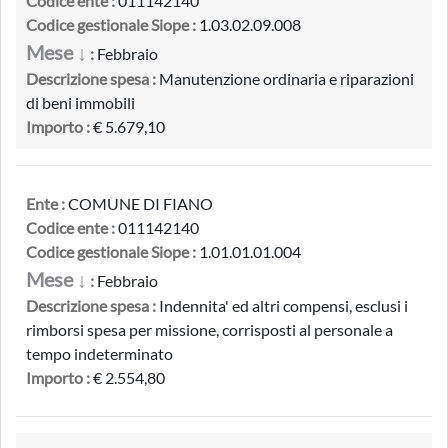
Codice ente :
011142140
Codice gestionale Siope :
1.03.02.09.008
Mese ↓
:
Febbraio
Descrizione spesa :
Manutenzione ordinaria e riparazioni
di beni immobili
Importo :
€ 5.679,10
Ente :
COMUNE DI FIANO
Codice ente :
011142140
Codice gestionale Siope :
1.01.01.01.004
Mese ↓
:
Febbraio
Descrizione spesa :
Indennita' ed altri compensi, esclusi i
rimborsi spesa per missione, corrisposti al personale a
tempo indeterminato
Importo :
€ 2.554,80