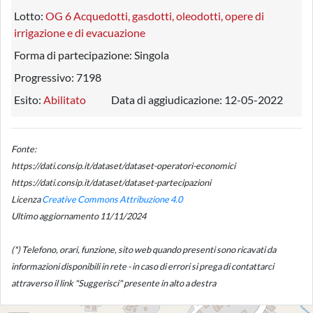
Lotto:
OG 6 Acquedotti, gasdotti, oleodotti, opere di
irrigazione e di evacuazione
Forma di partecipazione:
Singola
Progressivo:
7198
Esito:
Abilitato
Data di aggiudicazione:
12-05-2022
Fonte:
https://dati.consip.it/dataset/dataset-operatori-economici
https://dati.consip.it/dataset/dataset-partecipazioni
Licenza
Creative Commons Attribuzione 4.0
Ultimo aggiornamento 11/11/2024
(*) Telefono, orari, funzione, sito web quando presenti sono ricavati da
informazioni disponibili in rete - in caso di errori si prega di contattarci
attraverso il link "Suggerisci" presente in alto a destra