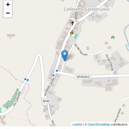
+
−
Leaflet
| ©
OpenStreetMap
contributors