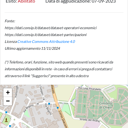
Esito:
Abilitato
Data di aggiudicazione:
07-09-2023
Fonte:
https://dati.consip.it/dataset/dataset-operatori-economici
https://dati.consip.it/dataset/dataset-partecipazioni
Licenza
Creative Commons Attribuzione 4.0
Ultimo aggiornamento 11/11/2024
(*) Telefono, orari, funzione, sito web quando presenti sono ricavati da
informazioni disponibili in rete - in caso di errori si prega di contattarci
attraverso il link "Suggerisci" presente in alto a destra
+
−