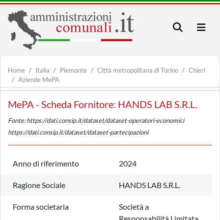
Home
Italia
Piemonte
Città metropolitana di Torino
Chieri
Aziende MePA
MePA - Scheda Fornitore: HANDS LAB S.R.L.
Fonte: https://dati.consip.it/dataset/dataset-operatori-economici
https://dati.consip.it/dataset/dataset-partecipazioni
Anno di riferimento
2024
Ragione Sociale
HANDS LAB S.R.L.
Forma societaria
Società a
Responsabilità Limitata