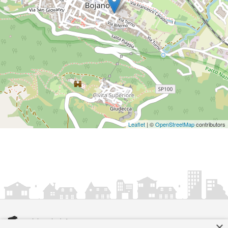
Leaflet
| ©
OpenStreetMap
contributors
×