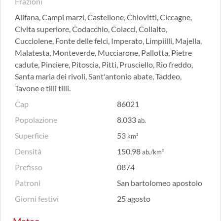
Frazioni
Alifana, Campi marzi, Castellone, Chiovitti, Ciccagne,
Civita superiore, Codacchio, Colacci, Collalto,
Cucciolene, Fonte delle felci, Imperato, Limpiilli, Majella,
Malatesta, Monteverde, Mucciarone, Pallotta, Pietre
cadute, Pinciere, Pitoscia, Pitti, Prusciello, Rio freddo,
Santa maria dei rivoli, Sant'antonio abate, Taddeo,
Tavone e tilli tilli.
Cap
86021
Popolazione
8.033
ab.
Superficie
53
km²
Densità
150,98
ab./km²
Prefisso
0874
Patroni
San bartolomeo apostolo
Giorni festivi
25 agosto