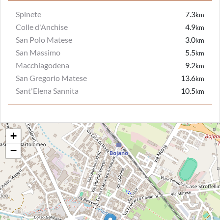
Spinete
7.3
km
Colle d'Anchise
4.9
km
San Polo Matese
3.0
km
San Massimo
5.5
km
Macchiagodena
9.2
km
San Gregorio Matese
13.6
km
Sant'Elena Sannita
10.5
km
+
−