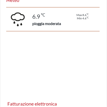
Meteo
℃
℃
6.9
Max 8.6
℃
Min 4.6
pioggia moderata
Fatturazione elettronica