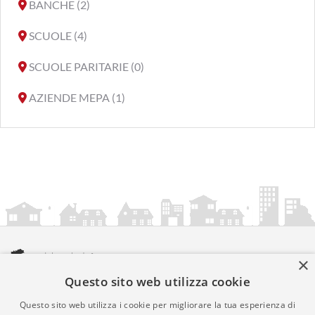
BANCHE (2)
SCUOLE (4)
SCUOLE PARITARIE (0)
AZIENDE MEPA (1)
×
Questo sito web utilizza cookie
amministrazionicomunali.it è una iniziativa di
artemedia.it
© Copyright MMXXIV - P.IVA 05400000724
Questo sito web utilizza i cookie per migliorare la tua esperienza di