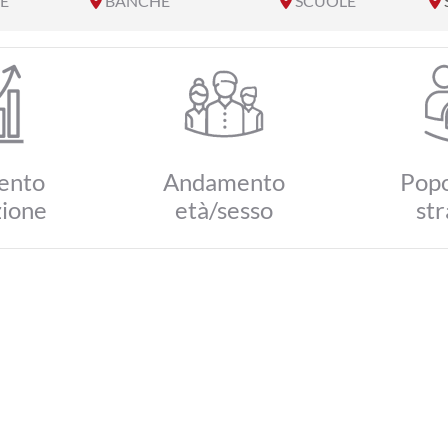
E
BANCHE
SCUOLE
ento
Andamento
Popo
zione
età/sesso
str