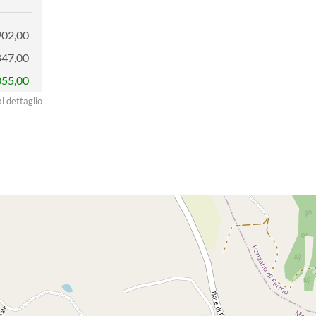
902,00
847,00
055,00
al dettaglio