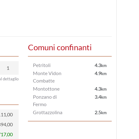
Comuni confinanti
Petritoli
4.3
km
1
Monte Vidon
4.9
km
al dettaglio
Combatte
Montottone
4.3
km
Ponzano di
3.4
km
Fermo
Grottazzolina
2.5
km
111,00
394,00
717,00