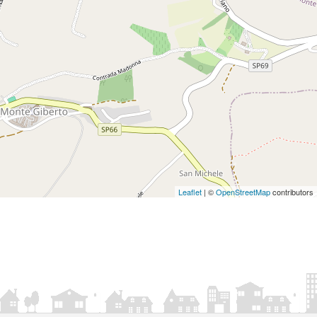
Leaflet
| ©
OpenStreetMap
contributors