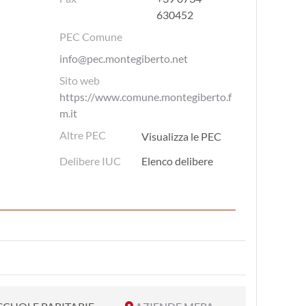
630452
PEC Comune
info@pec.montegiberto.net
Sito web
https://www.comune.montegiberto.f
m.it
Altre PEC
Visualizza le PEC
Delibere IUC
Elenco delibere