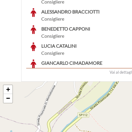
Consigliere
ALESSANDRO BRACCIOTTI
Consigliere
BENEDETTO CAPPONI
Consigliere
LUCIA CATALINI
Consigliere
GIANCARLO CIMADAMORE
Consigliere
Vai al dettagl
ELVIS KILA
Consigliere
+
PAOLO PIERMAROCCHI
−
Consigliere
ADALBERTO REMIA
Consigliere
LUIGI SANDRONI