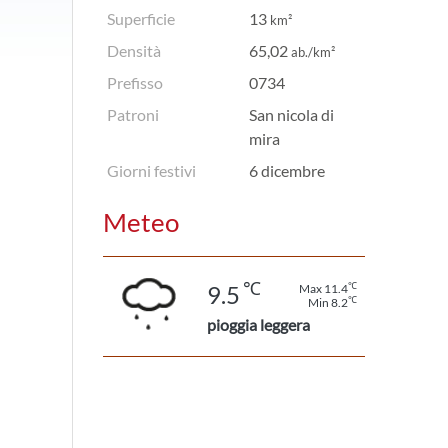
Superficie
13
km²
Densità
65,02
ab./km²
Prefisso
0734
Patroni
San nicola di
mira
Giorni festivi
6 dicembre
Meteo
℃
℃
9.5
Max 11.4
℃
Min 8.2
pioggia leggera