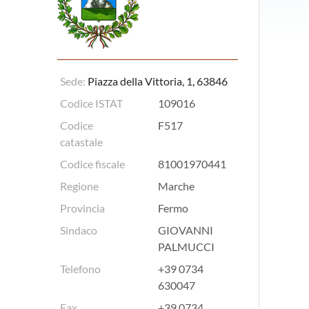
Sede:
Piazza della Vittoria, 1, 63846
Codice ISTAT
109016
Codice
F517
catastale
Codice fiscale
81001970441
Regione
Marche
Provincia
Fermo
Sindaco
GIOVANNI
PALMUCCI
Telefono
+39 0734
630047
Fax
+39 0734