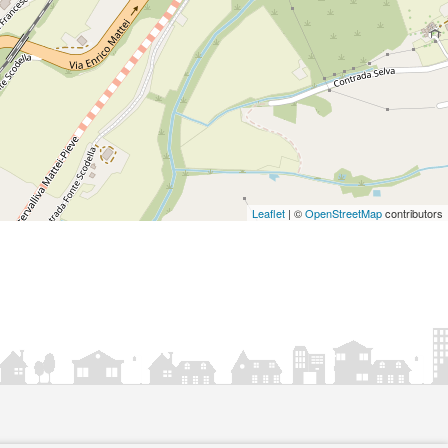
Leaflet
| ©
OpenStreetMap
contributors