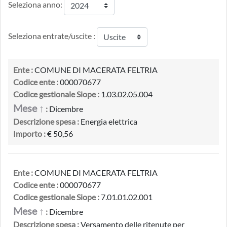
Seleziona anno:
Seleziona entrate/uscite :
Ente :
COMUNE DI MACERATA FELTRIA
Codice ente :
000070677
Codice gestionale Siope :
1.03.02.05.004
Mese ↑
:
Dicembre
Descrizione spesa :
Energia elettrica
Importo :
€ 50,56
Ente :
COMUNE DI MACERATA FELTRIA
Codice ente :
000070677
Codice gestionale Siope :
7.01.01.02.001
Mese ↑
:
Dicembre
Descrizione spesa :
Versamento delle ritenute per