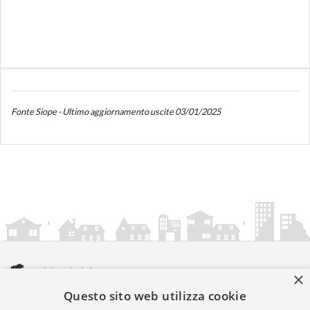
Fonte Siope - Ultimo aggiornamento uscite 03/01/2025
×
Questo sito web utilizza cookie
amministrazionicomunali.it è una iniziativa di
artemedia.it