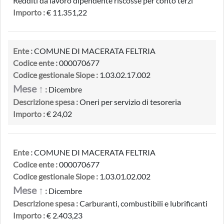
Redditi da lavoro dipendente riscosse per conto terzi
Importo :
€ 11.351,22
Ente :
COMUNE DI MACERATA FELTRIA
Codice ente :
000070677
Codice gestionale Siope :
1.03.02.17.002
Mese ↑
:
Dicembre
Descrizione spesa :
Oneri per servizio di tesoreria
Importo :
€ 24,02
Ente :
COMUNE DI MACERATA FELTRIA
Codice ente :
000070677
Codice gestionale Siope :
1.03.01.02.002
Mese ↑
:
Dicembre
Descrizione spesa :
Carburanti, combustibili e lubrificanti
Importo :
€ 2.403,23