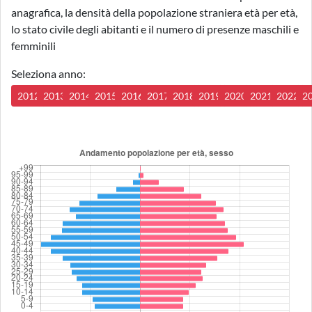
anagrafica, la densità della popolazione straniera età per età,
lo stato civile degli abitanti e il numero di presenze maschili e
femminili
Seleziona anno:
2012
2013
2014
2015
2016
2017
2018
2019
2020
2021
2022
2