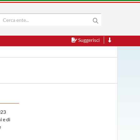
Suggerisci
023
i e di
e