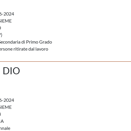
6-2024
SIEME
0
)
Secondaria di Primo Grado
rsone ritirate dal lavoro
 DIO
6-2024
SIEME
8
IA
nnale