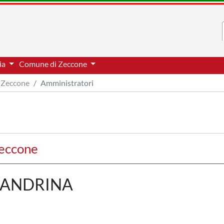
via
Comune di Zeccone
Zeccone
Amministratori
Zeccone
CANDRINA