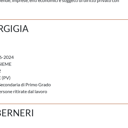
iende, imprese, enti economici e soggetti di diritto privato con
RGIGIA
6-2024
SIEME
2
(PV)
Secondaria di Primo Grado
rsone ritirate dal lavoro
BERNERI