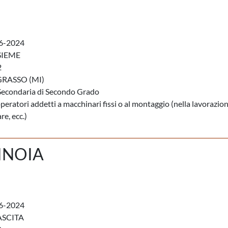
6-2024
SIEME
2
RASSO (MI)
Secondaria di Secondo Grado
operatori addetti a macchinari fissi o al montaggio (nella lavorazion
re, ecc.)
INOIA
6-2024
ASCITA