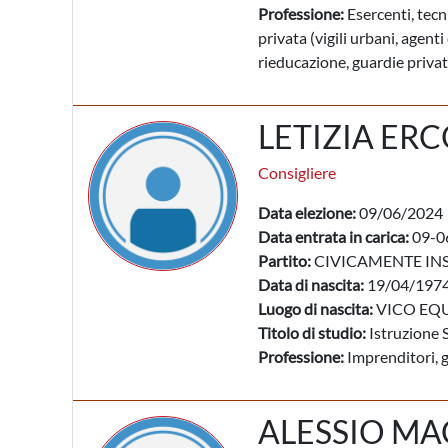
Professione:
Esercenti, tecni
privata (vigili urbani, agenti 
rieducazione, guardie private
LETIZIA ER
Consigliere
Data elezione:
09/06/2024
Data entrata in carica:
09-0
Partito:
CIVICAMENTE IN
Data di nascita:
19/04/197
Luogo di nascita:
VICO EQU
Titolo di studio:
Istruzione 
Professione:
Imprenditori, g
ALESSIO M