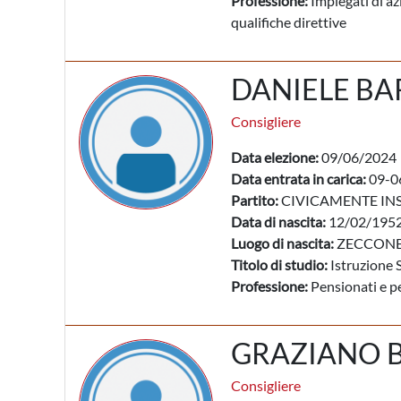
Professione:
Impiegati di az
qualifiche direttive
DANIELE BA
Consigliere
Data elezione:
09/06/2024
Data entrata in carica:
09-0
Partito:
CIVICAMENTE IN
Data di nascita:
12/02/195
Luogo di nascita:
ZECCONE 
Titolo di studio:
Istruzione 
Professione:
Pensionati e pe
GRAZIANO 
Consigliere